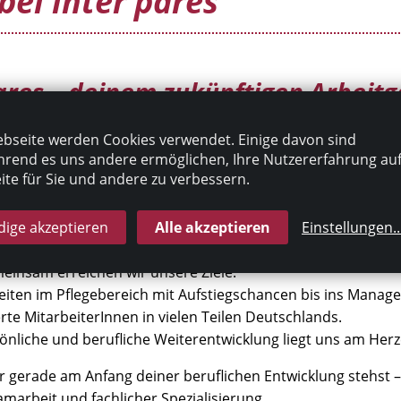
bei inter pares
ares – deinem zukünftigen Arbeit
bseite werden Cookies verwendet. Einige davon sind
unkt, dass exzellente Pflege nur durch zufriedene Mitarbei
rend es uns andere ermöglichen, Ihre Nutzererfahrung au
r pares Unternehmensgruppe erwarten dich vielfältige und a
te für Sie und andere zu verbessern.
tsmanagement.
ige akzeptieren
Alle akzeptieren
Einstellungen
..
meinsam erreichen wir unsere Ziele.
eiten im Pflegebereich mit Aufstiegschancen bis ins Manag
rte MitarbeiterInnen in vielen Teilen Deutschlands.
sönliche und berufliche Weiterentwicklung liegt uns am Herz
er gerade am Anfang deiner beruflichen Entwicklung stehst –
marbeit und fachlicher Spezialisierung.