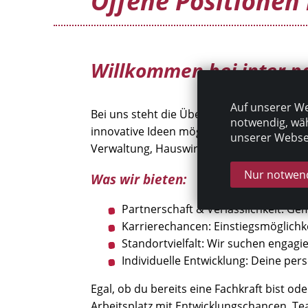
Offene Positionen 
Willkommen bei inter p
Auf unserer We
Bei uns steht die Überzeugung im Mittelp
notwendig, wäh
innovative Ideen möglich ist. In der inte
unserer Websei
Verwaltung, Hauswirtschaft und Qualitä
Nur notwend
Was wir bieten:
Partnerschaft & Verlässlichkeit: Ge
Karrierechancen: Einstiegsmöglichk
Standortvielfalt: Wir suchen engagie
Individuelle Entwicklung: Deine per
Egal, ob du bereits eine Fachkraft bist od
Arbeitsplatz mit Entwicklungschancen, Tea