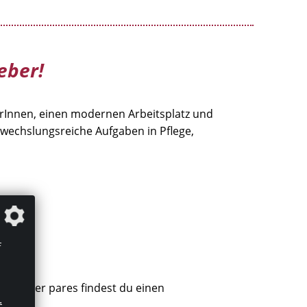
geber!
terInnen, einen modernen Arbeitsplatz und
bwechslungsreiche Aufgaben in Pflege,
ement.
f
en.
 bei inter pares findest du einen
.