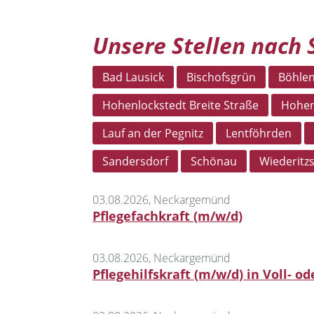
Unsere Stellen nach
Bad Lausick
Bischofsgrün
Böhle
Hohenlockstedt Breite Straße
Hohen
Lauf an der Pegnitz
Lentföhrden
Sandersdorf
Schönau
Wiederitz
03.08.2026, Neckargemünd
Pflegefachkraft (m/w/d)
03.08.2026, Neckargemünd
Pflegehilfskraft (m/w/d) in Voll- od