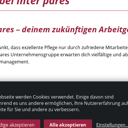
bei inter pares
ares – deinem zukünftigen Arbeit
unkt, dass exzellente Pflege nur durch zufriedene Mitarbei
r pares Unternehmensgruppe erwarten dich vielfältige und a
tsmanagement.
meinsam erreichen wir unsere Ziele.
eiten im Pflegebereich mit Aufstiegschancen bis ins Manag
bseite werden Cookies verwendet. Einige davon sind
rte MitarbeiterInnen in vielen Teilen Deutschlands.
rend es uns andere ermöglichen, Ihre Nutzererfahrung au
sönliche und berufliche Weiterentwicklung liegt uns am Herz
te für Sie und andere zu verbessern.
er gerade am Anfang deiner beruflichen Entwicklung stehst –
ige akzeptieren
Alle akzeptieren
Einstellungen
..
marbeit und fachlicher Spezialisierung.