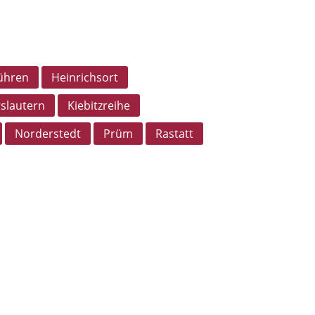
ühren
Heinrichsort
rslautern
Kiebitzreihe
Norderstedt
Prüm
Rastatt