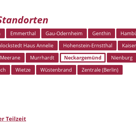
 Standorten
n
Emmerthal
Gau-Odernheim
Genthin
Hamb
lockstedt Haus Annelie
Hohenstein-Ernstthal
Kaise
Meerane
Murrhardt
Neckargemünd
Nienburg
sch
Wietze
Wüstenbrand
Zentrale (Berlin)
er Teilzeit