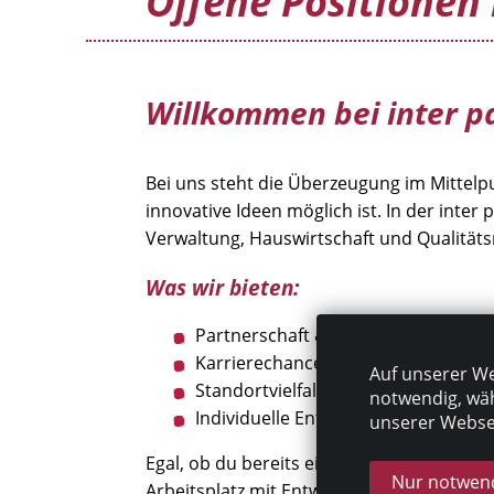
Offene Positionen 
Willkommen bei inter p
Bei uns steht die Überzeugung im Mittelp
innovative Ideen möglich ist. In der inte
Verwaltung, Hauswirtschaft und Qualitä
Was wir bieten:
Partnerschaft & Verlässlichkeit: Ge
Karrierechancen: Einstiegsmöglichk
Auf unserer We
Standortvielfalt: Wir suchen engagie
notwendig, wäh
Individuelle Entwicklung: Deine per
unserer Websei
Egal, ob du bereits eine Fachkraft bist od
Nur notwend
Arbeitsplatz mit Entwicklungschancen, Tea