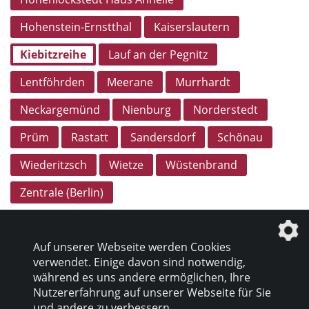
Hohenstein-Ernstthal
Kaiserslautern
Kiebitzreihe
Lauf an der Pegnitz
Lentföhrden
Meerane
Murrhardt
Neckargemünd
Nienburg
Norderstedt
Prüm
Rastatt
Sandersdorf
Schönau
Wiederitzsch
Wietze
Wüstenbrand
Zentrale (Berlin)
Auf unserer Webseite werden Cookies
verwendet. Einige davon sind notwendig,
während es uns andere ermöglichen, Ihre
Nutzererfahrung auf unserer Webseite für Sie
Datenschutz
|
Impressum
und andere zu verbessern.