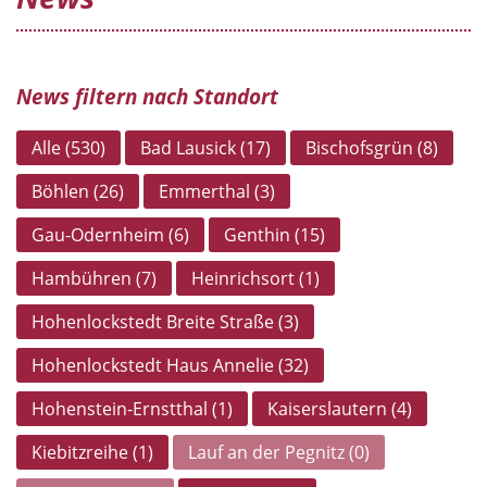
News filtern nach Standort
Alle (530)
Bad Lausick (17)
Bischofsgrün (8)
Böhlen (26)
Emmerthal (3)
Gau-Odernheim (6)
Genthin (15)
Hambühren (7)
Heinrichsort (1)
Hohenlockstedt Breite Straße (3)
Hohenlockstedt Haus Annelie (32)
Hohenstein-Ernstthal (1)
Kaiserslautern (4)
Kiebitzreihe (1)
Lauf an der Pegnitz (0)