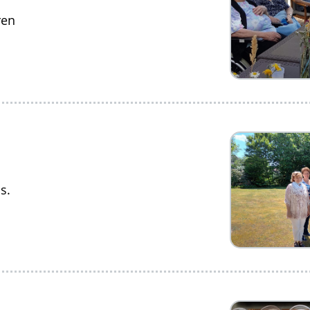
ren
s.