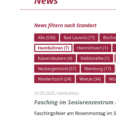
News
News filtern nach Standort
Alle (530)
Bad Lausick (17)
Bischo
Hambühren (7)
Heinrichsort (1)
Kaiserslautern (4)
Kiebitzreihe (1)
Neckargemünd (57)
Nienburg (17)
Wiederitzsch (24)
Wietze (34)
Wüs
03.03.2025, Hambühren
Fasching im Seniorenzentru
Faschingsfeier am Rosenmontag im