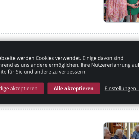
bseite werden Cookies verwendet. Einige davon sind
rend es uns andere ermöglichen, Ihre Nutzererfahrung au
te für Sie und andere zu verbessern.
ige akzeptieren
Alle akzeptieren
Einstellungen
..