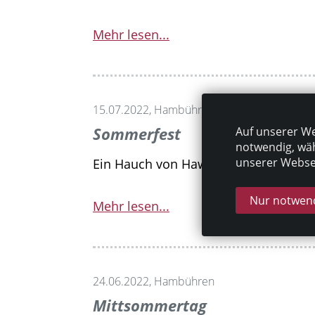
Mehr lesen...
15.07.2022, Hambühren
Sommerfest
Auf unserer We
notwendig, wäh
unserer Websei
Ein Hauch von Hawaii in Hambühren.
Nur notwend
Mehr lesen...
24.06.2022, Hambühren
Mittsommertag