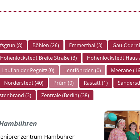
fsgrün (8)
Böhlen (26)
Emmerthal (3)
Gau-Odernh
Hohenlockstedt Breite Straße (3)
Hohenlockstedt Haus A
Lauf an der Pegnitz (0)
Lentföhrden (0)
Meerane (16
Norderstedt (40)
Prüm (0)
Rastatt (1)
Sandersdo
tenbrand (3)
Zentrale (Berlin) (38)
m Hambühren
 Seniorenzentrum Hambühren