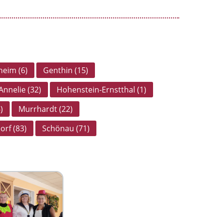
eim (6)
Genthin (15)
nnelie (32)
Hohenstein-Ernstthal (1)
)
Murrhardt (22)
rf (83)
Schönau (71)