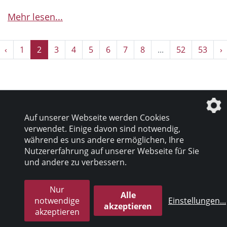
Mehr lesen...
‹
1
2
3
4
5
6
7
8
...
52
53
›
Auf unserer Webseite werden Cookies
verwendet. Einige davon sind notwendig,
Datenschutz
|
Impressum
während es uns andere ermöglichen, Ihre
Nutzererfahrung auf unserer Webseite für Sie
und andere zu verbessern.
© 2026 inter pares Sozialholding GmbH
die profilschmiede - Internetagentur
Nur
Alle
notwendige
Einstellungen
...
akzeptieren
akzeptieren