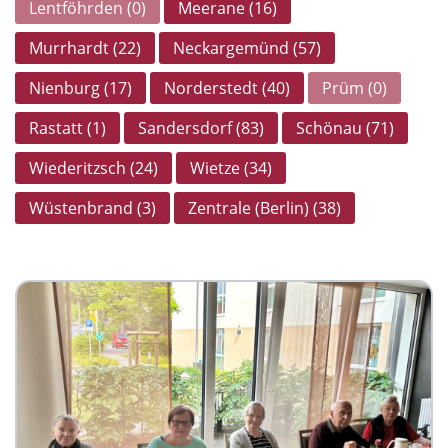
Lentföhrden (0)
Meerane (16)
Murrhardt (22)
Neckargemünd (57)
Nienburg (17)
Norderstedt (40)
Prüm (0)
Rastatt (1)
Sandersdorf (83)
Schönau (71)
Wiederitzsch (24)
Wietze (34)
Wüstenbrand (3)
Zentrale (Berlin) (38)