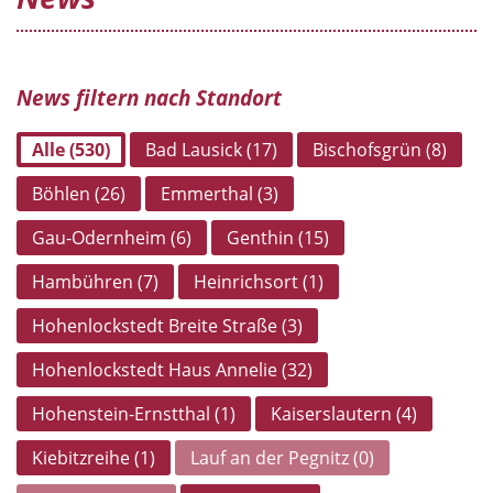
News filtern nach Standort
Alle (530)
Bad Lausick (17)
Bischofsgrün (8)
Böhlen (26)
Emmerthal (3)
Gau-Odernheim (6)
Genthin (15)
Hambühren (7)
Heinrichsort (1)
Hohenlockstedt Breite Straße (3)
Hohenlockstedt Haus Annelie (32)
Hohenstein-Ernstthal (1)
Kaiserslautern (4)
Kiebitzreihe (1)
Lauf an der Pegnitz (0)