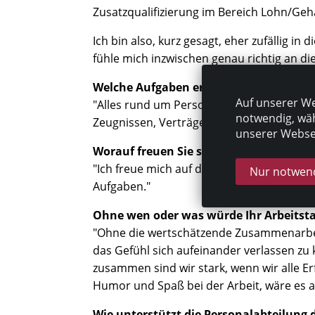
Zusatzqualifizierung im Bereich Lohn/Geha
Ich bin also, kurz gesagt, eher zufällig i
fühle mich inzwischen genau richtig an die
Welche Aufgaben erledigen Sie hier?
Auf unserer We
"Alles rund um Personalverwaltung, Entg
notwendig, wäh
Zeugnissen, Verträgen, Abstimmung mit Ein
unserer Websei
Worauf freuen Sie sich, wenn Sie morg
"Ich freue mich auf die angenehme Atmos
Nur notwend
Aufgaben."
Ohne wen oder was würde Ihr Arbeitstag
"Ohne die wertschätzende Zusammenarbei
das Gefühl sich aufeinander verlassen zu k
zusammen sind wir stark, wenn wir alle E
Humor und Spaß bei der Arbeit, wäre es a
Wie unterstützt die Personalabteilung 