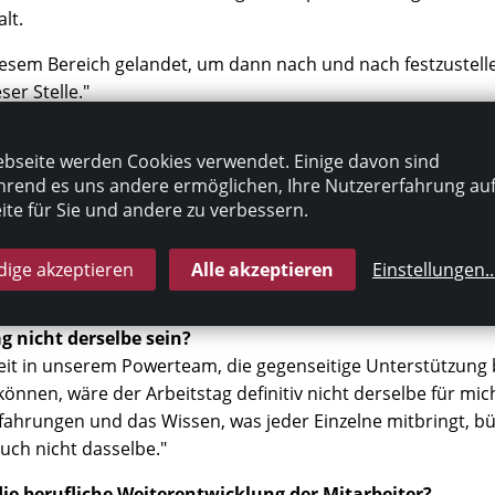
lt.
n diesem Bereich gelandet, um dann nach und nach festzustelle
ser Stelle."
bseite werden Cookies verwendet. Einige davon sind
eltabrechnung, Administration, Korrespondenz mit den Behö
rend es uns andere ermöglichen, Ihre Nutzererfahrung au
richtungsleitungen der einzelnen Häuser, für die ich zustä
te für Sie und andere zu verbessern.
ens zu ihrem Arbeitsplatz kommen?
phäre im Büro, meine lieben Kolleginnen und Kollegen in d
ige akzeptieren
Alle akzeptieren
Einstellungen
..
 nicht derselbe sein?
t in unserem Powerteam, die gegenseitige Unterstützung 
önnen, wäre der Arbeitstag definitiv nicht derselbe für mic
rfahrungen und das Wissen, was jeder Einzelne mitbringt, 
uch nicht dasselbe."
die berufliche Weiterentwicklung der Mitarbeiter?