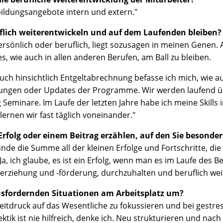
ildungsangebote intern und extern."
eruflich weiterentwickeln und auf dem Laufenden bleiben?
rsönlich oder beruflich, liegt sozusagen in meinen Genen.
s, wie auch in allen anderen Berufen, am Ball zu bleiben.
ch hinsichtlich Entgeltabrechnung befasse ich mich, wie au
ungen oder Updates der Programme. Wir werden laufend üb
Seminare. Im Laufe der letzten Jahre habe ich meine Skill
lernen wir fast täglich voneinander."
rfolg oder einem Beitrag erzählen, auf den Sie besonders
unde die Summe all der kleinen Erfolge und Fortschritte, die
 Ja, ich glaube, es ist ein Erfolg, wenn man es im Laufe des 
rerziehung und -förderung, durchzuhalten und beruflich w
ausfordernden Situationen am Arbeitsplatz um?
i Zeitdruck auf das Wesentliche zu fokussieren und bei ges
tik ist nie hilfreich, denke ich. Neu strukturieren und nach