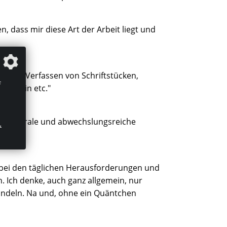
n, dass mir diese Art der Arbeit liegt und
rden, Verfassen von Schriftstücken,
f
ndig bin etc."
er Zentrale und abwechslungsreiche
.
bei den täglichen Herausforderungen und
h. Ich denke, auch ganz allgemein, nur
bündeln. Na und, ohne ein Quäntchen