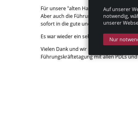
Für unsere "alten Haasen" war es ein lan
Auf unserer We
notwendig, wäh
Aber auch die Führungskräfte der neuen 
unserer Websei
sofort in die gute und konstruktive Arb
Es war wieder ein sehr spanndener Tag mi
Nur notwend
Vielen Dank und wir sehen uns im Herbst
Führungskräftetagung mit allen PDLs und