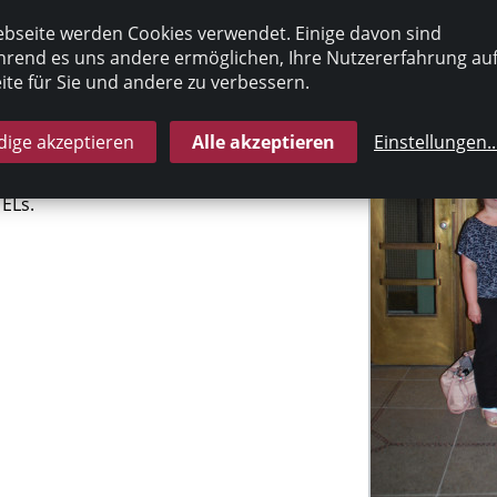
g ersehntes Wiedersehen.
bseite werden Cookies verwendet. Einige davon sind
rend es uns andere ermöglichen, Ihre Nutzererfahrung au
Einrichtungen wurden
te für Sie und andere zu verbessern.
eitsstimmung aufgenommen.
t vielen Erkenntnissen.
ige akzeptieren
Alle akzeptieren
Einstellungen
..
 zur großen
 ELs.