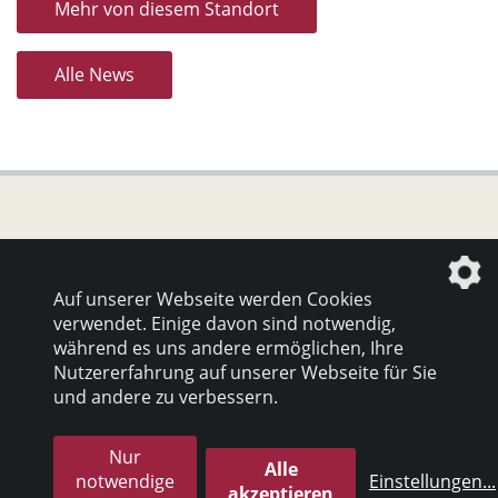
Mehr von diesem Standort
Alle News
Datenschutz
|
Impressum
Auf unserer Webseite werden Cookies
verwendet. Einige davon sind notwendig,
© 2026 inter pares Sozialholding GmbH
während es uns andere ermöglichen, Ihre
Nutzererfahrung auf unserer Webseite für Sie
die profilschmiede - Internetagentur
und andere zu verbessern.
Nur
Alle
notwendige
Einstellungen
...
akzeptieren