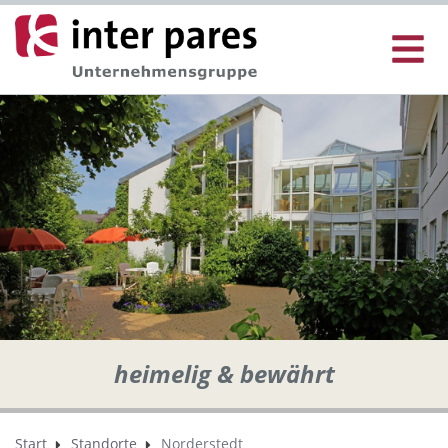
heimelig & bewährt
Start
Standorte
Norderstedt