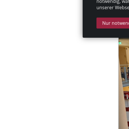
notwendig, wäh
unserer Websei
Nur notwend