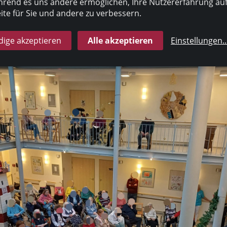
rend es uns andere ermöglichen, Ihre Nutzererfahrung au
te für Sie und andere zu verbessern.
ige akzeptieren
Alle akzeptieren
Einstellungen
..