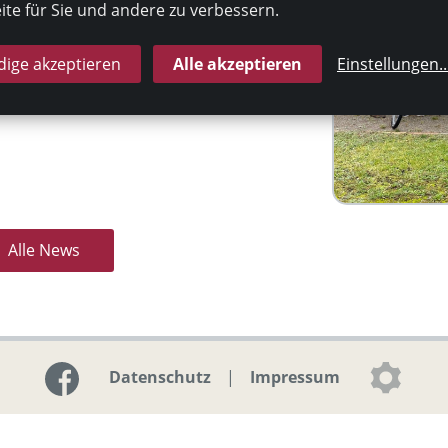
te für Sie und andere zu verbessern.
chts mehr entgegen.
 Stadt Sandersdorf-Brehna!
ige akzeptieren
Alle akzeptieren
Einstellungen
..
Alle News
Datenschutz
|
Impressum