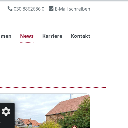
030 8862686 0
E-Mail schreiben
hmen
News
Karriere
Kontakt
f