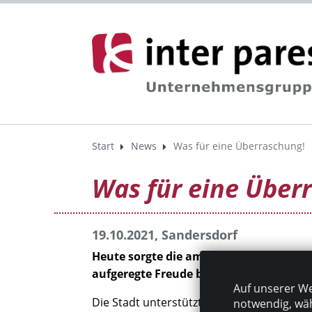
Start
News
Was für eine Überraschung!
Was für eine Über
19.10.2021, Sandersdorf
Heute sorgte die amtierende Bürgermei
aufgeregte Freude bei unseren Azubis a
Auf unserer We
Die Stadt unterstützt unsere Mädels mit 
notwendig, wäh