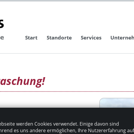
Start
Standorte
Services
Unterne
raschung!
sterin Frau Montag für
us El Salvador.
bseite werden Cookies verwendet. Einige davon sind
vier nagelneuen Fahrrädern.
rend es uns andere ermöglichen, Ihre Nutzererfahrung au