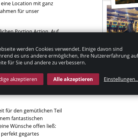
 eine Location mit ganz
Rahmen für unser
ichen Portion Action. Auf
 die Pins, und der Teamgeist
l zu sehen, mit wie viel Elan
bseite werden Cookies verwendet. Einige davon sind
rend es uns andere ermöglichen, Ihre Nutzererfahrung au
te für Sie und andere zu verbessern.
rste Highlight des Abends:
ch nochmals an unsere
ige akzeptieren
Alle akzeptieren
Einstellungen
..
unktzahlen tolle Gewinne
slatte für das nächste Jahr
it für den gemütlichen Teil
einem fantastischen
keine Wünsche offen ließ:
 perfekt gegartes