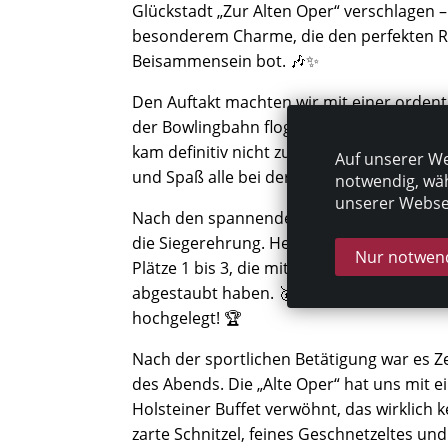
Glückstadt „Zur Alten Oper“ verschlagen –
besonderem Charme, die den perfekten 
Beisammensein bot. 🎶✨
Den Auftakt machten wir mit einer ordentl
der Bowlingbahn flogen die Kugeln, fielen
kam definitiv nicht zu kurz. 🎳💥 Es war tol
Auf unserer We
und Spaß alle bei der Sache waren! 😄
notwendig, wäh
unserer Websei
Nach den spannenden Runden folgte das e
die Siegerehrung. Herzlichen Glückwuns
Nur notwend
Plätze 1 bis 3, die mit beeindruckenden P
abgestaubt haben. 🥇🥈🥉 Ihr habt die Mes
hochgelegt! 🏆
Nach der sportlichen Betätigung war es Ze
des Abends. Die „Alte Oper“ hat uns mit 
Holsteiner Buffet verwöhnt, das wirklich 
zarte Schnitzel, feines Geschnetzeltes und