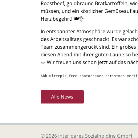
Roastbeef, goldbraune Bratkartoffeln, wie
müssen, und ein köstlicher Gemüseauflauf 
Herz begehrt! 🍽️👌
In entspannter Atmosphäre wurde gelach
des Arbeitsalltags geschnackt. Es war schö
Team zusammengerückt sind. Ein großes D
diesen Abend mit ihrer guten Laune so b
🙏 Wir freuen uns schon jetzt auf das näch
Abb:©freepik_free-photo/paper-christmas-verti
Alle News
© 2026 inter pares Sozialholding GmbH