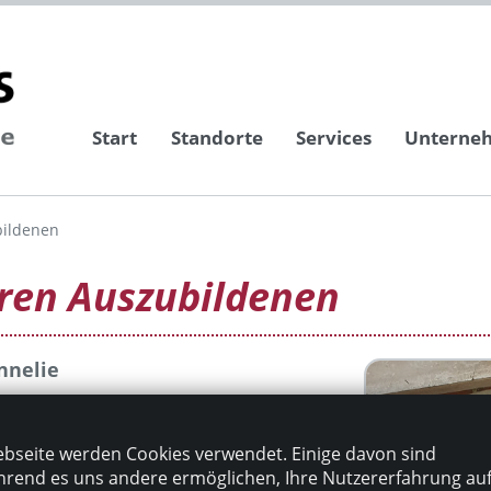
Start
Standorte
Services
Unterne
bildenen
eren Auszubildenen
nnelie
gehelfer-Azubi in 2022.
wir uns, Felix in die
bseite werden Cookies verwendet. Einige davon sind
wurde die Schultüte mit
rend es uns andere ermöglichen, Ihre Nutzererfahrung au