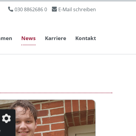
030 8862686 0
E-Mail schreiben
hmen
News
Karriere
Kontakt
f