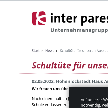
Start
News
Schultüte für unseren Auszu
Schultüte für uns
02.05.2022, Hohenlockstedt Haus A
Wir freuen uns über unseren ersten Pfle
Nach einem halben Jahr schnuppern freuen 
Auf unserer We
Schule entlassen zu dürfen. Zur Stärkung 
notwendig, wäh