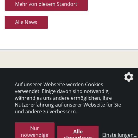
Mehr von diesem Standort
Alle News
Datenschutz
|
Impressum
Auf unserer Webseite werden Cookies
verwendet. Einige davon sind notwendig,
© 2026 inter pares Sozialholding GmbH
während es uns andere ermöglichen, Ihre
Nutzererfahrung auf unserer Webseite für Sie
die profilschmiede - Internetagentur
und andere zu verbessern.
Nur
Alle
notwendige
Einstellungen
...