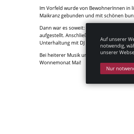
Im Vorfeld wurde von BewohnerInnen in li
Maikranz gebunden und mit schönen bun
Dann war es soweit: gemeinsam haben w
aufgestellt. Anschließend gab es Maibowl
Auf unserer We
Unterhaltung mit DJ Mayer.
notwendig, wäh
unserer Websei
Bei heiterer Musik und Tanz hatten alle e
Wonnemonat Mai!
Nur notwend