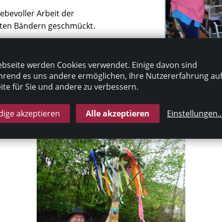
ebevoller Arbeit der
ten Bändern geschmückt.
ir unseren Maibaum
e und musikalische
bseite werden Cookies verwendet. Einige davon sind
rend es uns andere ermöglichen, Ihre Nutzererfahrung au
te für Sie und andere zu verbessern.
inen schönen Start in den
ige akzeptieren
Alle akzeptieren
Einstellungen
..