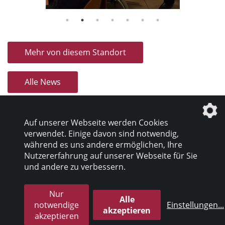
Mehr von diesem Standort
Alle News
Auf unserer Webseite werden Cookies
verwendet. Einige davon sind notwendig,
während es uns andere ermöglichen, Ihre
Nutzererfahrung auf unserer Webseite für Sie
Datenschutz
|
Impressum
und andere zu verbessern.
Nur
© 2026 inter pares Sozialholding GmbH
Alle
notwendige
Einstellungen
...
akzeptieren
akzeptieren
die profilschmiede - Internetagentur