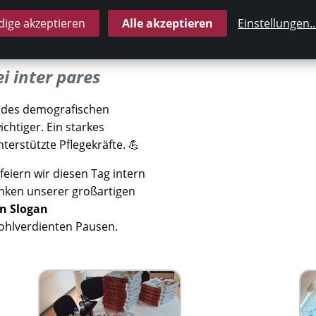
timmung kommen am Ende
ige akzeptieren
Alle akzeptieren
Einstellungen
..
Patientenversorgung direkt
i inter pares
s des demografischen
chtiger. Ein starkes
erstützte Pflegekräfte. 💪
feiern wir diesen Tag intern
nken unserer großartigen
en Slogan
ohlverdienten Pausen.