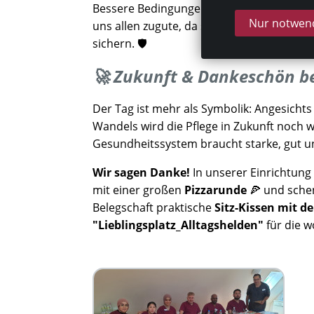
Bessere Bedingungen und mehr Mitbes
Nur notwend
uns allen zugute, da sie die Qualität der 
sichern. 🛡️
🚀 Zukunft & Dankeschön be
Der Tag ist mehr als Symbolik: Angesicht
Wandels wird die Pflege in Zukunft noch wi
Gesundheitssystem braucht starke, gut unt
Wir sagen Danke!
In unserer Einrichtung 
mit einer großen
Pizzarunde
🍕 und sche
Belegschaft praktische
Sitz-Kissen mit d
"Lieblingsplatz_Alltagshelden"
für die w