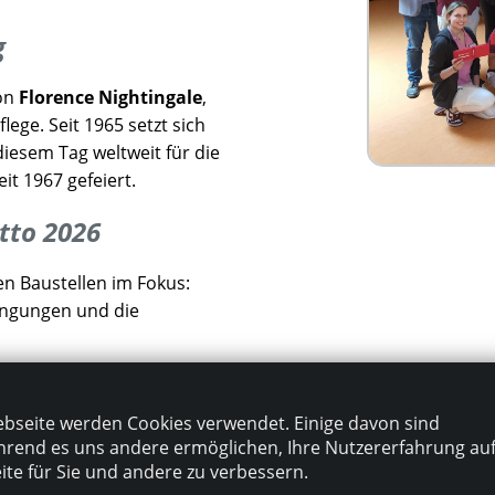
g
von
Florence Nightingale
,
ge. Seit 1965 setzt sich
iesem Tag weltweit für die
it 1967 gefeiert.
tto 2026
n Baustellen im Fokus:
ingungen und die
en Punkt:
bseite werden Cookies verwendet. Einige davon sind
eben retten
rend es uns andere ermöglichen, Ihre Nutzererfahrung au
te für Sie und andere zu verbessern.