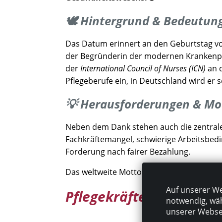
🕊️ Hintergrund & Bedeutun
Das Datum erinnert an den Geburtstag 
der Begründerin der modernen Krankenpfle
der
International Council of Nurses (ICN)
an d
Pflegeberufe ein, in Deutschland wird er se
💡 Herausforderungen & Mo
Neben dem Dank stehen auch die zentrale
Fachkräftemangel, schwierige Arbeitsbed
Forderung nach fairer Bezahlung.
Das weltweite Motto 2026 bringt es auf d
Auf unserer We
Pflegekräfte stärken, L
notwendig, wäh
unserer Websei