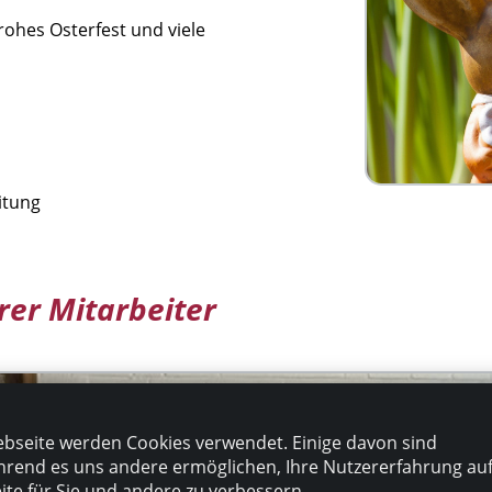
rohes Osterfest und viele
eitung
rer Mitarbeiter
bseite werden Cookies verwendet. Einige davon sind
rend es uns andere ermöglichen, Ihre Nutzererfahrung au
te für Sie und andere zu verbessern.