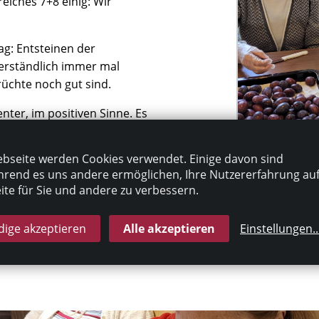
iches 7+8 einig: Wir
ag: Entsteinen der
verständlich immer mal
rüchte noch gut sind.
enter, im positiven Sinne. Es
gen, untergehoben,
 Zwetschgen auf dem Teig
bseite werden Cookies verwendet. Einige davon sind
er einten die Tätigkeit und
rend es uns andere ermöglichen, Ihre Nutzererfahrung au
ch füllte sich langsam mit
te für Sie und andere zu verbessern.
n Kuchens.
ige akzeptieren
Alle akzeptieren
Einstellungen
..
acks Sahne genossen alle
g: Das machen wir