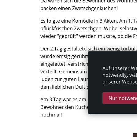
Da waren sich die Bewohner des Wohnbere
backen einen Zwetschgenkuchen!
Es folgte eine Komödie in 3 Akten. Am 1. T
pflückfrischen Zwetschgen. Wobei selbst
wieder "geprüft" werden musste, ob die F
Der 2.Tag gestaltete sich ein wenig turbul
wurde emsig gerührt, zugefügt, ausgewo
eingefettet, verstrichen und fachgerecht
Auf unserer We
verteilt. Gemeinsam gesungene Küchenlied
notwendig, wäh
luden zur guten Laune ein. Der Wohnberei
unserer Websei
dem lieblichen Duft des frisch gebackene
Nur notwend
Am 3.Tag war es am so weit. Mit einem Kl
Bewohner den Kuchen und sind sich eini
nochmal!