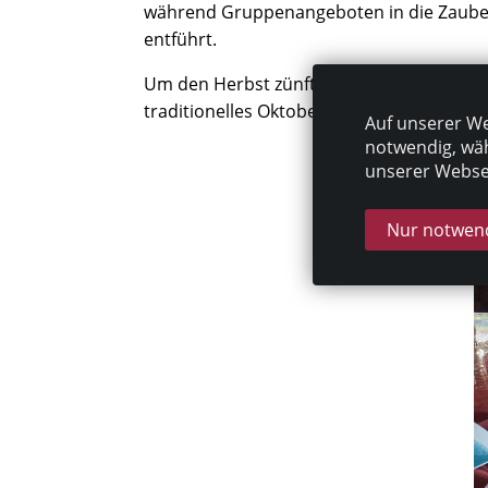
während Gruppenangeboten in die Zaube
entführt.
Um den Herbst zünftig zu verabschieden,
traditionelles Oktoberfest mit Weißwurst,
Auf unserer We
notwendig, wäh
unserer Websei
Nur notwend