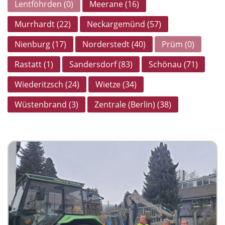
Lentföhrden (0)
Meerane (16)
Murrhardt (22)
Neckargemünd (57)
Nienburg (17)
Norderstedt (40)
Prüm (0)
Rastatt (1)
Sandersdorf (83)
Schönau (71)
Wiederitzsch (24)
Wietze (34)
Wüstenbrand (3)
Zentrale (Berlin) (38)