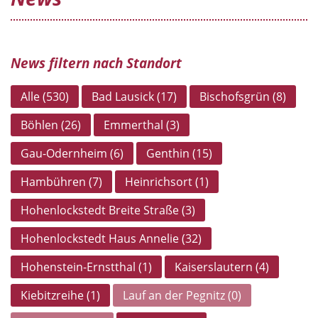
News filtern nach Standort
Alle (530)
Bad Lausick (17)
Bischofsgrün (8)
Böhlen (26)
Emmerthal (3)
Gau-Odernheim (6)
Genthin (15)
Hambühren (7)
Heinrichsort (1)
Hohenlockstedt Breite Straße (3)
Hohenlockstedt Haus Annelie (32)
Hohenstein-Ernstthal (1)
Kaiserslautern (4)
Kiebitzreihe (1)
Lauf an der Pegnitz (0)